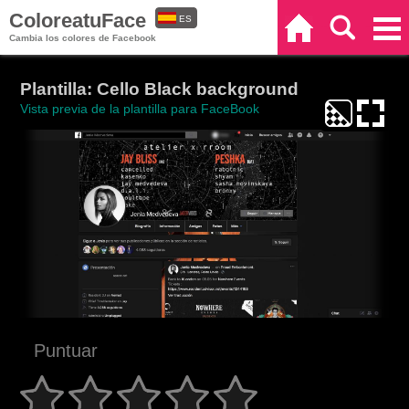
ColoreatuFace
ES
Inicio
Buscar
Categorías
Cambia los colores de Facebook
EN
Plantilla: Cello Black background
Vista previa de la plantilla para FaceBook
Puntuar