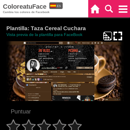
ColoreatuFace
ES
Inicio
Buscar
Categorías
Cambia los colores de Facebook
EN
Plantilla: Taza Cereal Cuchara
Vista previa de la plantilla para FaceBook
Puntuar