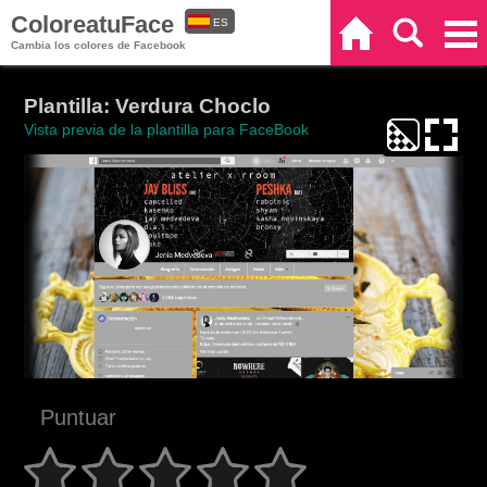
ColoreatuFace
ES
Inicio
Buscar
Categorías
Cambia los colores de Facebook
EN
Plantilla: Verdura Choclo
Vista previa de la plantilla para FaceBook
Puntuar