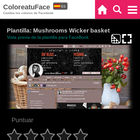
ColoreatuFace
ES
Inicio
Buscar
Categorías
Cambia los colores de Facebook
EN
Plantilla: Mushrooms Wicker basket
Vista previa de la plantilla para FaceBook
Puntuar