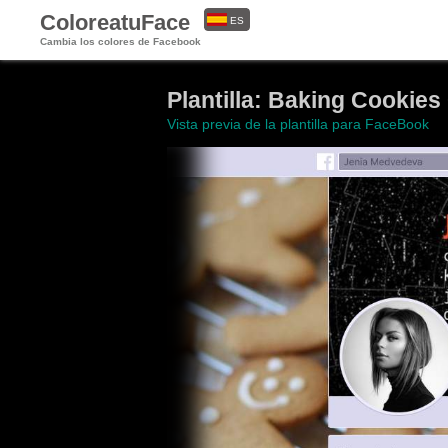
ColoreatuFace
ES
Cambia los colores de Facebook
EN
Plantilla: Baking Cookie
Vista previa de la plantilla para FaceBook