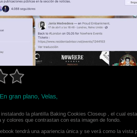
 En gran plano, Velas,
instalando la plantilla Baking Cookies Closeup , el cual es
a y colores que contrastan con esta imagen de fondo.
facebook tendrá una apariencia única y se verá como la vista 