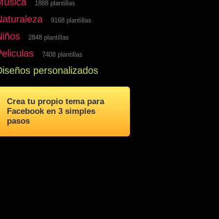
Musica
1888 plantillas
Naturaleza
9168 plantillas
Niños
2848 plantillas
eliculas
7408 plantillas
Diseños personalizados
Crea tu propio tema para
Facebook en 3 simples
pasos