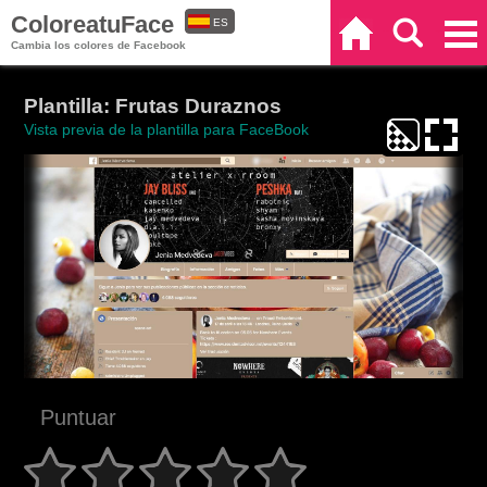
ColoreatuFace
ES
Inicio
Buscar
Categorías
Cambia los colores de Facebook
EN
Plantilla: Frutas Duraznos
Vista previa de la plantilla para FaceBook
Puntuar