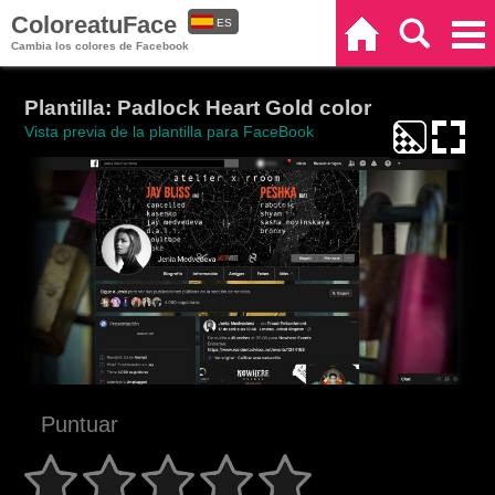
ColoreatuFace
ES
Inicio
Buscar
Categorías
Cambia los colores de Facebook
EN
Plantilla: Padlock Heart Gold color
Vista previa de la plantilla para FaceBook
Puntuar