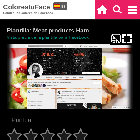
ColoreatuFace
ES
Inicio
Buscar
Categorías
Cambia los colores de Facebook
EN
Plantilla: Meat products Ham
Vista previa de la plantilla para FaceBook
Puntuar