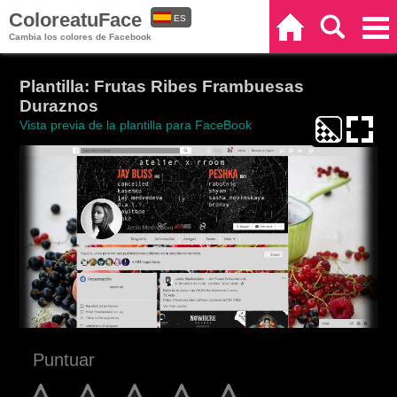
ColoreatuFace
ES
Inicio
Buscar
Categorías
Cambia los colores de Facebook
EN
Plantilla: Frutas Ribes Frambuesas
Duraznos
Vista previa de la plantilla para FaceBook
Puntuar