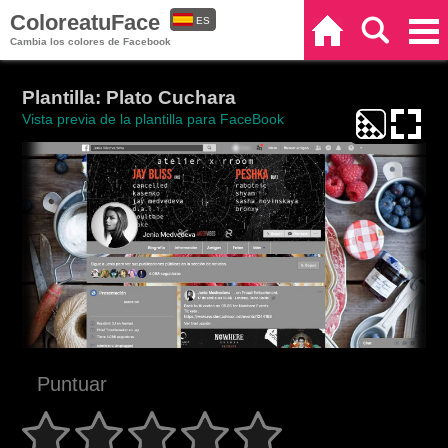
ColoreatuFace
ES
Inicio
Buscar
Categorías
Cambia los colores de Facebook
EN
Plantilla: Plato Cuchara
Vista previa de la plantilla para FaceBook
Puntuar