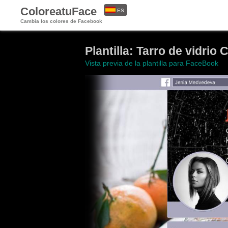
ColoreatuFace
ES
Cambia los colores de Facebook
EN
Plantilla: Tarro de vidrio
Vista previa de la plantilla para FaceBook