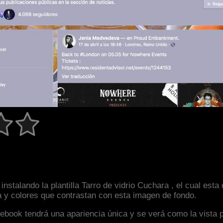
nstalando la plantilla Tarro de vidrio Cuchara , el cual est
a y colores que contrastan con esta imagen de fondo.
facebook tendrá una apariencia única y se verá como la vista 