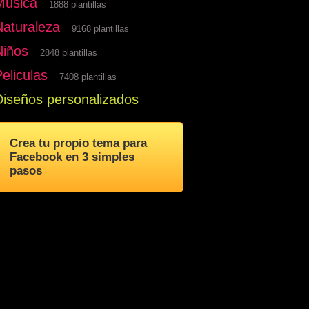
Musica
1888 plantillas
Naturaleza
9168 plantillas
Niños
2848 plantillas
eliculas
7408 plantillas
Diseños personalizados
Crea tu propio tema para
Facebook en 3 simples
pasos