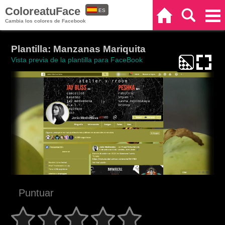
ColoreatuFace
ES
Inicio
Buscar
Categorías
Cambia los colores de Facebook
EN
Plantilla: Manzanas Mariquita
Vista previa de la plantilla para FaceBook
Puntuar