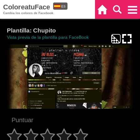
ColoreatuFace
ES
Inicio
Buscar
Categorías
Cambia los colores de Facebook
EN
Plantilla: Chupito
Vista previa de la plantilla para FaceBook
Puntuar