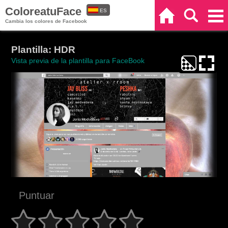
ColoreatuFace
ES
Inicio
Buscar
Categorías
Cambia los colores de Facebook
EN
Plantilla: HDR
Vista previa de la plantilla para FaceBook
Puntuar