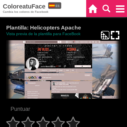
ColoreatuFace
ES
Inicio
Buscar
Categorías
Cambia los colores de Facebook
EN
Plantilla: Helicopters Apache
Vista previa de la plantilla para FaceBook
Puntuar