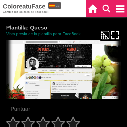
ColoreatuFace
ES
Inicio
Buscar
Categorías
Cambia los colores de Facebook
EN
Plantilla: Queso
Vista previa de la plantilla para FaceBook
Puntuar