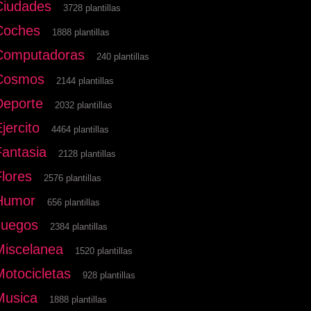
Ciudades
3728 plantillas
Coches
1888 plantillas
Computadoras
240 plantillas
Cosmos
2144 plantillas
Deporte
2032 plantillas
jercito
4464 plantillas
Fantasia
2128 plantillas
Flores
2576 plantillas
Humor
656 plantillas
Juegos
2384 plantillas
Miscelanea
1520 plantillas
Motocicletas
928 plantillas
Musica
1888 plantillas