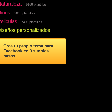
Naturaleza
9168 plantillas
Niños
2848 plantillas
eliculas
7408 plantillas
Diseños personalizados
Crea tu propio tema para
Facebook en 3 simples
pasos