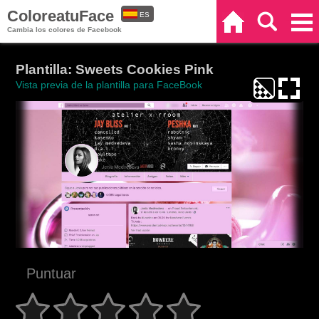
ColoreatuFace
ES
Inicio
Buscar
Categorías
Cambia los colores de Facebook
EN
Plantilla: Sweets Cookies Pink
Vista previa de la plantilla para FaceBook
Puntuar