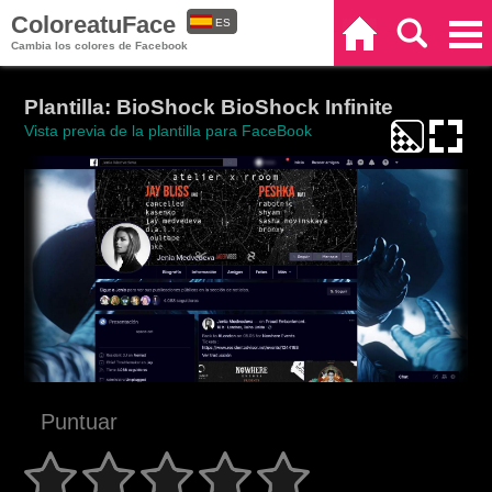
ColoreatuFace
ES
Inicio
Buscar
Categorías
Cambia los colores de Facebook
EN
Plantilla: BioShock BioShock Infinite
Vista previa de la plantilla para FaceBook
Puntuar