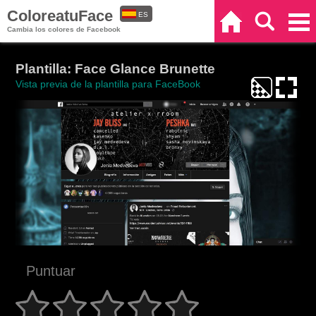
ColoreatuFace
ES
Inicio
Buscar
Categorías
Cambia los colores de Facebook
EN
Plantilla: Face Glance Brunette
Vista previa de la plantilla para FaceBook
Puntuar