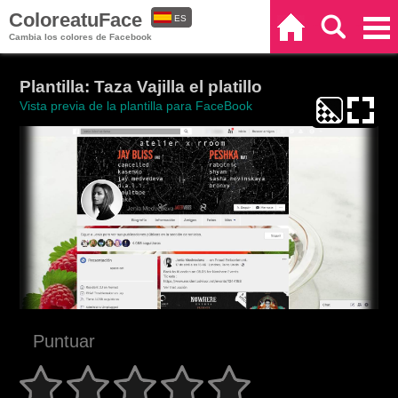
ColoreatuFace
ES
Inicio
Buscar
Categorías
Cambia los colores de Facebook
EN
Plantilla: Taza Vajilla el platillo
Vista previa de la plantilla para FaceBook
Puntuar