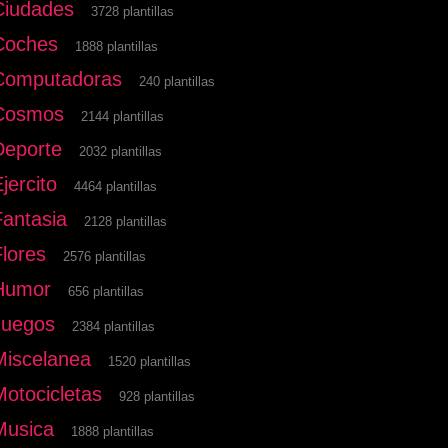
Ciudades
3728 plantillas
Coches
1888 plantillas
Computadoras
240 plantillas
Cosmos
2144 plantillas
Deporte
2032 plantillas
jercito
4464 plantillas
Fantasia
2128 plantillas
Flores
2576 plantillas
Humor
656 plantillas
Juegos
2384 plantillas
Miscelanea
1520 plantillas
Motocicletas
928 plantillas
Musica
1888 plantillas