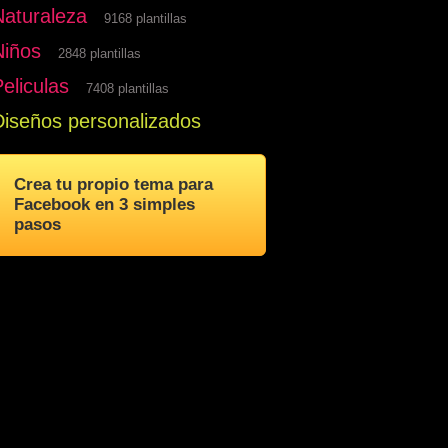
Naturaleza
9168 plantillas
Niños
2848 plantillas
eliculas
7408 plantillas
Diseños personalizados
Crea tu propio tema para
Facebook en 3 simples
pasos