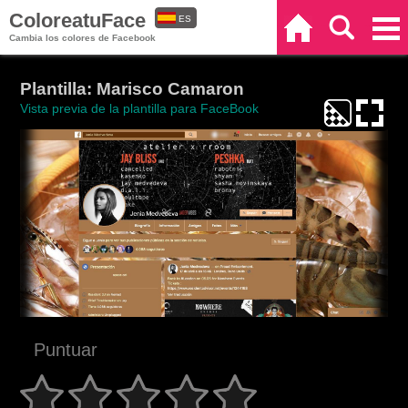
ColoreatuFace
ES
Inicio
Buscar
Categorías
Cambia los colores de Facebook
EN
Plantilla: Marisco Camaron
Vista previa de la plantilla para FaceBook
Puntuar