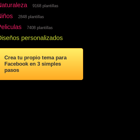
Naturaleza
9168 plantillas
Niños
2848 plantillas
eliculas
7408 plantillas
Diseños personalizados
Crea tu propio tema para
Facebook en 3 simples
pasos