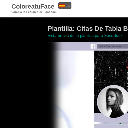
ColoreatuFace
ES
Cambia los colores de Facebook
EN
Plantilla: Citas De Tabla 
Vista previa de la plantilla para FaceBook