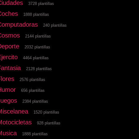
Ciudades
3728 plantillas
Coches
1888 plantillas
Computadoras
240 plantillas
Cosmos
2144 plantillas
Deporte
2032 plantillas
jercito
4464 plantillas
Fantasia
2128 plantillas
Flores
2576 plantillas
Humor
656 plantillas
Juegos
2384 plantillas
Miscelanea
1520 plantillas
Motocicletas
928 plantillas
Musica
1888 plantillas