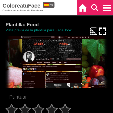
ColoreatuFace
ES
Inicio
Buscar
Categorías
Cambia los colores de Facebook
EN
Plantilla: Food
Vista previa de la plantilla para FaceBook
Puntuar