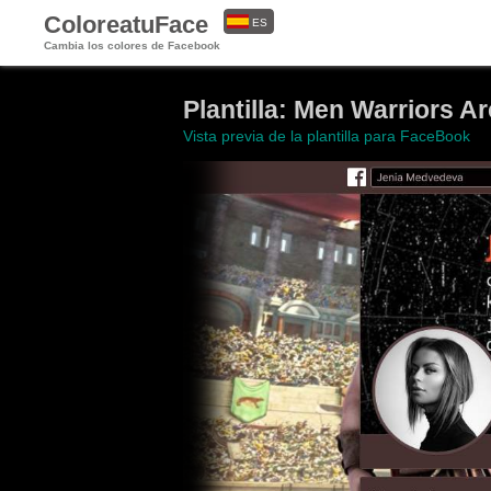
ColoreatuFace
ES
Cambia los colores de Facebook
EN
Plantilla: Men Warriors A
Vista previa de la plantilla para FaceBook