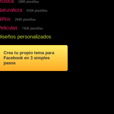
Musica
1888 plantillas
Naturaleza
9168 plantillas
Niños
2848 plantillas
eliculas
7408 plantillas
Diseños personalizados
Crea tu propio tema para
Facebook en 3 simples
pasos