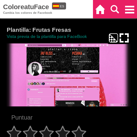
ColoreatuFace
ES
Inicio
Buscar
Categorías
Cambia los colores de Facebook
EN
Plantilla: Frutas Fresas
Vista previa de la plantilla para FaceBook
Puntuar