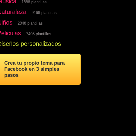
Musica
1888 plantillas
Naturaleza
9168 plantillas
Niños
2848 plantillas
eliculas
7408 plantillas
Diseños personalizados
Crea tu propio tema para
Facebook en 3 simples
pasos