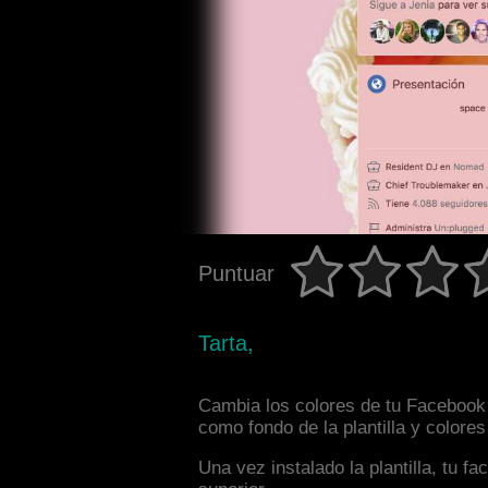
Puntuar
Tarta,
Cambia los colores de tu Facebook i
como fondo de la plantilla y colore
Una vez instalado la plantilla, tu 