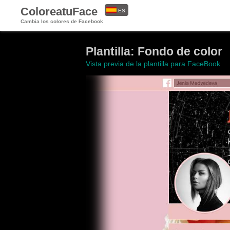
ColoreatuFace
ES
Cambia los colores de Facebook
EN
Plantilla: Fondo de color
Vista previa de la plantilla para FaceBook