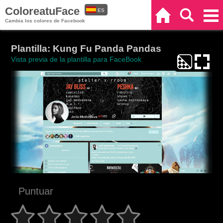
ColoreatuFace
ES
Inicio
Buscar
Categorías
Cambia los colores de Facebook
EN
Plantilla: Kung Fu Panda Pandas
Vista previa de la plantilla para FaceBook
Puntuar