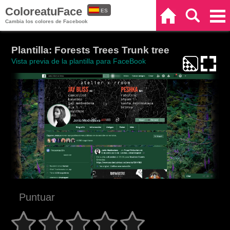
ColoreatuFace
ES
Inicio
Buscar
Categorías
Cambia los colores de Facebook
EN
Plantilla: Forests Trees Trunk tree
Vista previa de la plantilla para FaceBook
Puntuar