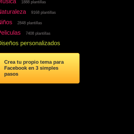
Musica
1888 plantillas
Naturaleza
9168 plantillas
Niños
2848 plantillas
eliculas
7408 plantillas
Diseños personalizados
Crea tu propio tema para
Facebook en 3 simples
pasos