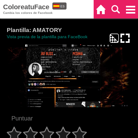
ColoreatuFace
ES
Inicio
Buscar
Categorías
Cambia los colores de Facebook
EN
Plantilla: AMATORY
Vista previa de la plantilla para FaceBook
Puntuar