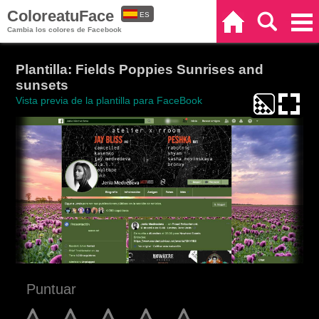
ColoreatuFace
ES
Inicio
Buscar
Categorías
Cambia los colores de Facebook
EN
Plantilla: Fields Poppies Sunrises and
sunsets
Vista previa de la plantilla para FaceBook
Puntuar