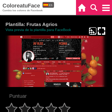
ColoreatuFace
ES
Inicio
Buscar
Categorías
Cambia los colores de Facebook
EN
Plantilla: Frutas Agrios
Vista previa de la plantilla para FaceBook
Puntuar