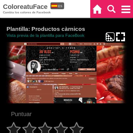
ColoreatuFace
ES
Inicio
Buscar
Categorías
Cambia los colores de Facebook
EN
Plantilla: Productos càrnicos
Vista previa de la plantilla para FaceBook
Puntuar