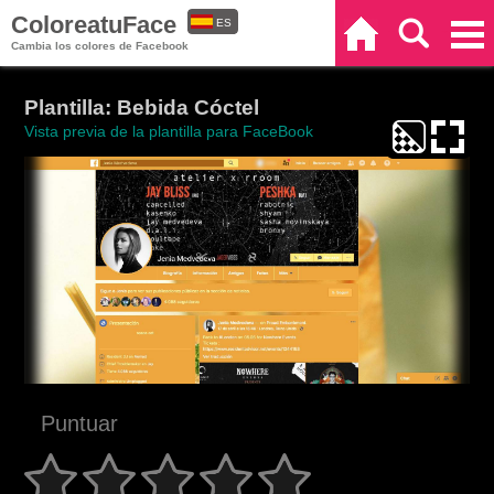
ColoreatuFace
ES
Inicio
Buscar
Categorías
Cambia los colores de Facebook
EN
Plantilla: Bebida Cóctel
Vista previa de la plantilla para FaceBook
Puntuar