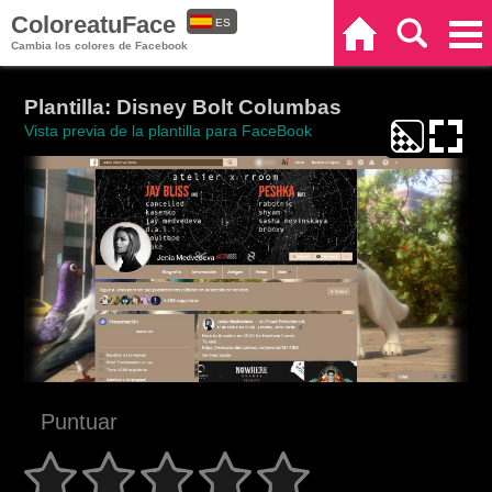
ColoreatuFace
ES
Inicio
Buscar
Categorías
Cambia los colores de Facebook
EN
Plantilla: Disney Bolt Columbas
Vista previa de la plantilla para FaceBook
Puntuar