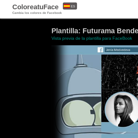
ColoreatuFace
ES
Cambia los colores de Facebook
EN
Plantilla: Futurama Bende
Vista previa de la plantilla para FaceBook