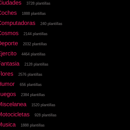
Ciudades
3728 plantillas
Coches
1888 plantillas
Computadoras
240 plantillas
Cosmos
2144 plantillas
Deporte
2032 plantillas
jercito
4464 plantillas
Fantasia
2128 plantillas
Flores
2576 plantillas
Humor
656 plantillas
Juegos
2384 plantillas
Miscelanea
1520 plantillas
Motocicletas
928 plantillas
Musica
1888 plantillas