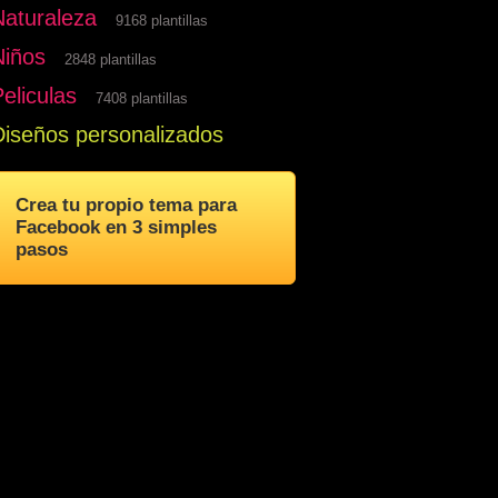
Naturaleza
9168 plantillas
Niños
2848 plantillas
eliculas
7408 plantillas
Diseños personalizados
Crea tu propio tema para
Facebook en 3 simples
pasos