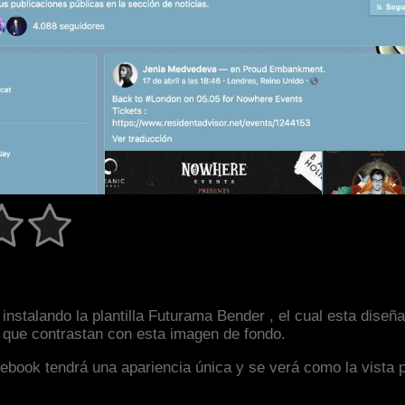
instalando la plantilla Futurama Bender , el cual esta dis
s que contrastan con esta imagen de fondo.
facebook tendrá una apariencia única y se verá como la vista 