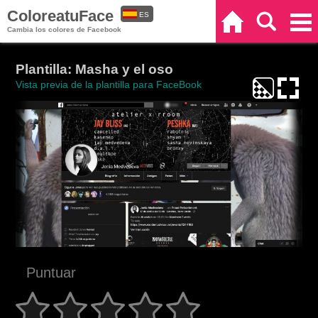
ColoreatuFace
ES
Inicio
Buscar
Categorías
Cambia los colores de Facebook
EN
Plantilla: Masha y el oso
Vista previa de la plantilla para FaceBook
Puntuar