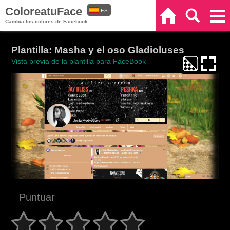
ColoreatuFace
ES
Inicio
Buscar
Categorías
Cambia los colores de Facebook
EN
Plantilla: Masha y el oso Gladioluses
Vista previa de la plantilla para FaceBook
Puntuar