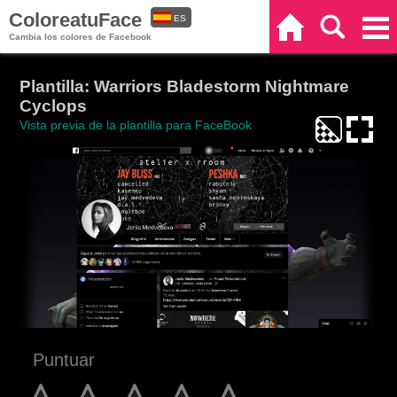
ColoreatuFace
ES
Inicio
Buscar
Categorías
Cambia los colores de Facebook
EN
Plantilla: Warriors Bladestorm Nightmare
Cyclops
Vista previa de la plantilla para FaceBook
Puntuar