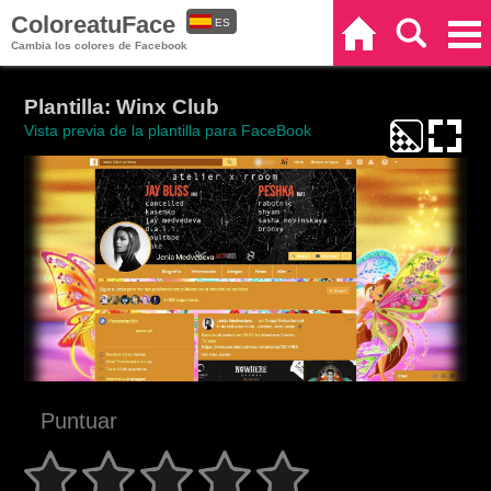
ColoreatuFace
ES
Inicio
Buscar
Categorías
Cambia los colores de Facebook
EN
Plantilla: Winx Club
Vista previa de la plantilla para FaceBook
Puntuar