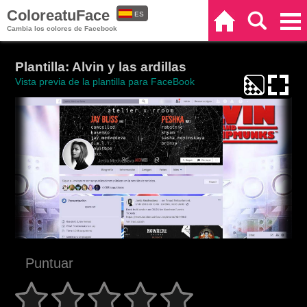
ColoreatuFace
ES
Inicio
Buscar
Categorías
Cambia los colores de Facebook
EN
Plantilla: Alvin y las ardillas
Vista previa de la plantilla para FaceBook
Puntuar