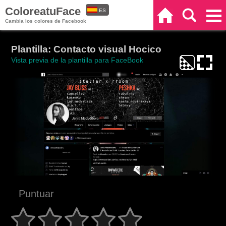
ColoreatuFace
ES
Inicio
Buscar
Categorías
Cambia los colores de Facebook
EN
Plantilla: Contacto visual Hocico
Vista previa de la plantilla para FaceBook
Puntuar