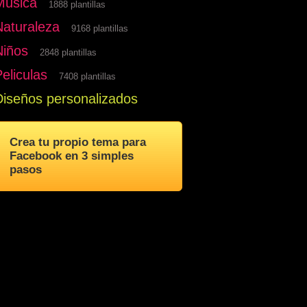
Musica
1888 plantillas
Naturaleza
9168 plantillas
Niños
2848 plantillas
eliculas
7408 plantillas
Diseños personalizados
Crea tu propio tema para
Facebook en 3 simples
pasos