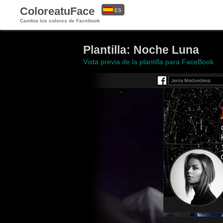
ColoreatuFace
ES
Cambia los colores de Facebook
EN
Plantilla: Noche Luna
Vista previa de la plantilla para FaceBook