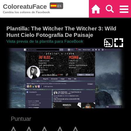
ColoreatuFace
ES
Inicio
Buscar
Categorías
Cambia los colores de Facebook
EN
Plantilla: The Witcher The Witcher 3: Wild
Hunt Cielo Fotografía De Paisaje
Vista previa de la plantilla para FaceBook
Puntuar