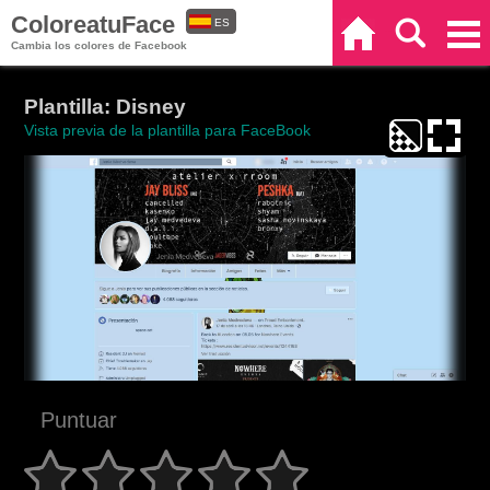
ColoreatuFace
ES
Inicio
Buscar
Categorías
Cambia los colores de Facebook
EN
Plantilla: Disney
Vista previa de la plantilla para FaceBook
Puntuar