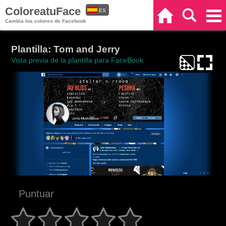
ColoreatuFace
ES
Inicio
Buscar
Categorías
Cambia los colores de Facebook
EN
Plantilla: Tom and Jerry
Vista previa de la plantilla para FaceBook
Puntuar