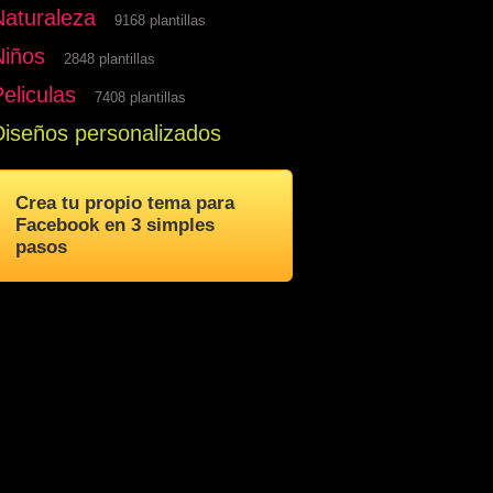
Naturaleza
9168 plantillas
Niños
2848 plantillas
eliculas
7408 plantillas
Diseños personalizados
Crea tu propio tema para
Facebook en 3 simples
pasos