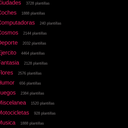
Ciudades
3728 plantillas
Coches
1888 plantillas
Computadoras
240 plantillas
Cosmos
2144 plantillas
Deporte
2032 plantillas
jercito
4464 plantillas
Fantasia
2128 plantillas
Flores
2576 plantillas
Humor
656 plantillas
Juegos
2384 plantillas
Miscelanea
1520 plantillas
Motocicletas
928 plantillas
Musica
1888 plantillas