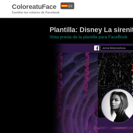
ColoreatuFace
ES
Cambia los colores de Facebook
EN
Plantilla: Disney La sireni
Vista previa de la plantilla para FaceBook