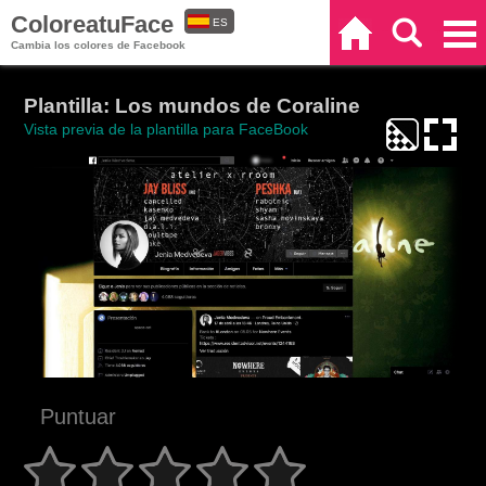
ColoreatuFace
ES
Inicio
Buscar
Categorías
Cambia los colores de Facebook
EN
Plantilla: Los mundos de Coraline
Vista previa de la plantilla para FaceBook
Puntuar